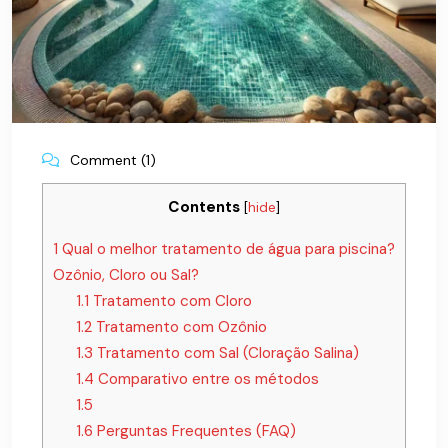
Comment (1)
Contents
[
hide
]
1
Qual o melhor tratamento de água para piscina?
Ozônio, Cloro ou Sal?
1.1
Tratamento com Cloro
1.2
Tratamento com Ozônio
1.3
Tratamento com Sal (Cloração Salina)
1.4
Comparativo entre os métodos
1.5
1.6
Perguntas Frequentes (FAQ)