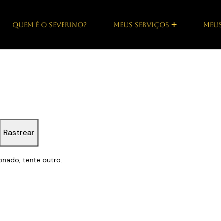
QUEM É O SEVERINO?
MEUS SERVIÇOS
MEUS
Rastrear
onado, tente outro.